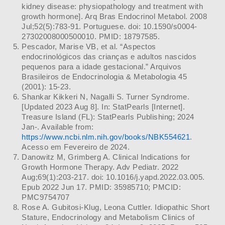
kidney disease: physiopathology and treatment with
growth hormone]. Arq Bras Endocrinol Metabol. 2008
Jul;52(5):783-91. Portuguese. doi: 10.1590/s0004-
27302008000500010. PMID: 18797585.
Pescador, Marise VB, et al. “Aspectos
endocrinológicos das crianças e adultos nascidos
pequenos para a idade gestacional.” Arquivos
Brasileiros de Endocrinologia & Metabologia 45
(2001): 15-23.
Shankar Kikkeri N, Nagalli S. Turner Syndrome.
[Updated 2023 Aug 8]. In: StatPearls [Internet].
Treasure Island (FL): StatPearls Publishing; 2024
Jan-. Available from:
https://www.ncbi.nlm.nih.gov/books/NBK554621
.
Acesso em Fevereiro de 2024.
Danowitz M, Grimberg A. Clinical Indications for
Growth Hormone Therapy. Adv Pediatr. 2022
Aug;69(1):203-217. doi: 10.1016/j.yapd.2022.03.005.
Epub 2022 Jun 17. PMID: 35985710; PMCID:
PMC9754707
Rose A. Gubitosi-Klug, Leona Cuttler. Idiopathic Short
Stature, Endocrinology and Metabolism Clinics of