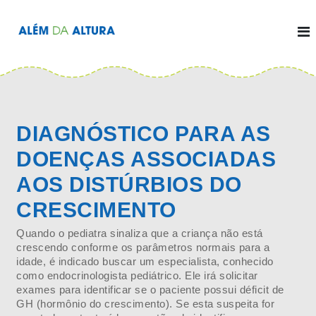
P
u
l
A
a
r
l
p
a
é
r
a
m
o
d
c
o
a
n
t
DIAGNÓSTICO PARA AS
A
e
ú
l
d
DOENÇAS ASSOCIADAS
o
t
AOS DISTÚRBIOS DO
u
r
CRESCIMENTO
a
Quando o pediatra sinaliza que a criança não está
crescendo conforme os parâmetros normais para a
idade, é indicado buscar um especialista, conhecido
como endocrinologista pediátrico. Ele irá solicitar
exames para identificar se o paciente possui déficit de
GH (hormônio do crescimento). Se esta suspeita for