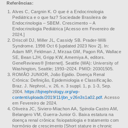
Referências:
Alves C, Cargnin K. O que é a Endocrinologia
Pediátrica e o que faz? Sociedade Brasileira de
Endocrinologia – SBEM. Crescimento – A
Endocrinologia Pediátrica [Acesso em Fevereiro de
2024.]
Driscoll DJ, Miller JL, Cassidy SB. Prader-Willi
Syndrome. 1998 Oct 6 [updated 2023 Nov 2]. In:
Adam MP, Feldman J, Mirzaa GM, Pagon RA, Wallace
SE, Bean LJH, Gripp KW, Amemiya A, editors.
GeneReviews® [Internet]. Seattle (WA): University of
Washington, Seattle; 1993–2024. PMID: 20301505.
ROMÃO JUNIOR, João Egidio. Doença Renal
Crônica: Definição, Epidemiologia e Classificação.
Braz. J. Nephrol., v. 26, n. 3 suppl. 1, p. 1-3, Sep.
2004.
https://bjnephrology.org/wp-
content/uploads/2019/11/jbn_v26n3s1a02.pdf
. Acesso
em Fevereiro de 2024.
Oliveira JC, Siviero-Miachon AA, Spinola-Castro AM,
Belangero VM, Guerra-Junior G. Baixa estatura na
doença renal crônica: fisiopatologia e tratamento com
hormônio de crescimento [Short stature in chronic