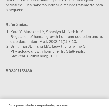
procurar um endopediatra, que é o
endocrinologista
pediátrico
. Eles saberão indicar o melhor tratamento para
o pequeno.
Referências:
Kato Y, Murakami Y, Sohmiya M, Nishiki M.
Regulation of human growth hormone secretion and its
disorders. Intern Med. 2002;41(1):7-13.
Brinkman JE, Tariq MA, Leavitt L, Sharma S.
Physiology, growth hormone. In: StatPearls.
StatPearls Publishing; 2021.
BR2407158839
Sua privacidade é importante para nós.