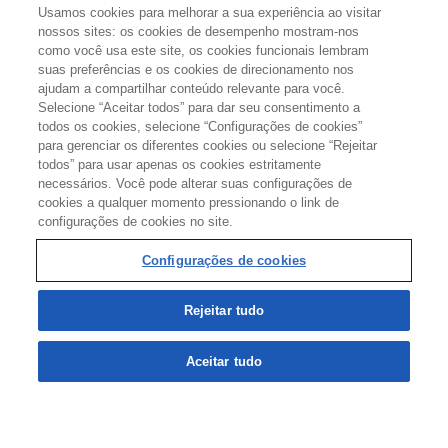
Usamos cookies para melhorar a sua experiência ao visitar
nossos sites: os cookies de desempenho mostram-nos
como você usa este site, os cookies funcionais lembram
suas preferências e os cookies de direcionamento nos
APOIO:
ajudam a compartilhar conteúdo relevante para você.
Selecione “Aceitar todos” para dar seu consentimento a
todos os cookies, selecione “Configurações de cookies”
para gerenciar os diferentes cookies ou selecione “Rejeitar
todos” para usar apenas os cookies estritamente
REALIZAÇÃO:
necessários. Você pode alterar suas configurações de
cookies a qualquer momento pressionando o link de
configurações de cookies no site.
Configurações de cookies
Configurações de cookies
Rejeitar tudo
TERMOS DE USO
POLÍTICA DE PRIVACIDADE
Aceitar tudo
SERVIÇO DE ATENDIMENTO AO CLIENTE (SAC)
@ 2024 Sandoz AG