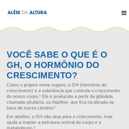
P
u
l
A
a
r
l
p
a
é
r
a
m
o
d
c
o
a
n
t
VOCÊ SABE O QUE É O
A
e
ú
l
d
GH, O HORMÔNIO DO
o
t
CRESCIMENTO?
u
r
Como o próprio nome sugere, o GH (hormônio do
a
crescimento) é a substância que controla o crescimento
do nosso corpo.¹ Ele é produzido a partir da glândula
chamada pituitária, ou hipófise, que fica localizada na
base do nosso cérebro.¹
Em adultos, o GH não atua para o crescimento, mas
ajuda a manter a estrutura normal do corpo e o
metabolismo.²