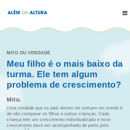
P
u
l
A
a
r
l
p
a
é
r
a
m
o
d
c
o
a
n
t
MITO OU VERDADE
A
e
ú
l
Meu filho é o mais baixo da
d
o
t
turma. Ele tem algum
u
r
problema de crescimento?
a
Mito.
Uma verdade que os pais devem ter sempre em mente é
de não comparar os filhos a outras crianças. Cada
criança tem um crescimento individualizado e esse
crescimento deve ser acompanhado de perto pelo
1,2