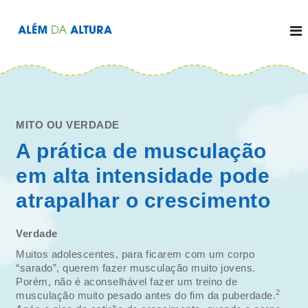
P
u
l
A
a
r
l
p
a
é
r
a
m
o
d
c
o
a
n
t
MITO OU VERDADE
A
e
ú
l
A prática de musculação
d
o
t
em alta intensidade pode
u
r
atrapalhar o crescimento
a
Verdade
Muitos adolescentes, para ficarem com um corpo
“sarado”, querem fazer musculação muito jovens.
Porém, não é aconselhável fazer um treino de
2
musculação muito pesado antes do fim da puberdade.