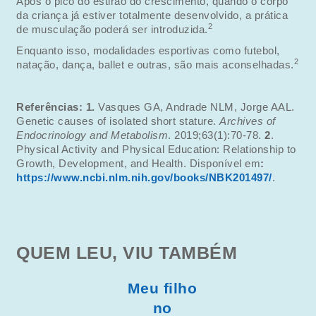
Após o pico do estirão do crescimento, quando o corpo
da criança já estiver totalmente desenvolvido, a prática
2
de musculação poderá ser introduzida.
Enquanto isso, modalidades esportivas como futebol,
2
natação, dança, ballet e outras, são mais aconselhadas.
Referências: 1.
Vasques GA, Andrade NLM, Jorge AAL.
Genetic causes of isolated short stature.
Archives of
Endocrinology and Metabolism
. 2019;63(1):70-78.
2
.
Physical Activity and Physical Education: Relationship to
Growth, Development, and Health. Disponível em
:
https://www.ncbi.nlm.nih.gov/books/NBK201497/
.
QUEM LEU, VIU TAMBÉM
Meu filho
no