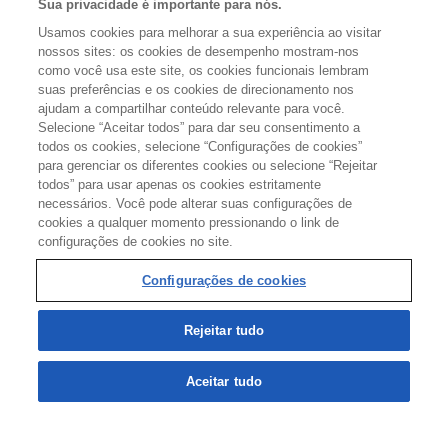
Sua privacidade é importante para nós.
Usamos cookies para melhorar a sua experiência ao visitar
nossos sites: os cookies de desempenho mostram-nos
como você usa este site, os cookies funcionais lembram
suas preferências e os cookies de direcionamento nos
APOIO:
ajudam a compartilhar conteúdo relevante para você.
Selecione “Aceitar todos” para dar seu consentimento a
todos os cookies, selecione “Configurações de cookies”
para gerenciar os diferentes cookies ou selecione “Rejeitar
todos” para usar apenas os cookies estritamente
REALIZAÇÃO:
necessários. Você pode alterar suas configurações de
cookies a qualquer momento pressionando o link de
configurações de cookies no site.
Configurações de cookies
Configurações de cookies
Rejeitar tudo
TERMOS DE USO
POLÍTICA DE PRIVACIDADE
Aceitar tudo
SERVIÇO DE ATENDIMENTO AO CLIENTE (SAC)
@ 2024 Sandoz AG